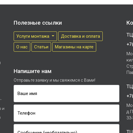
Полезные ссылки
Ко
ТЦ
Услуги монтажа
Доставка и оплата
+7
О нас
Cтатьи
Магазины на карте
Мо
ки
м
Ст
Напишите нам
Па
Отправьте заявку и мы свяжемся с Вами!
ТЦ
Ваше имя
+7
-
Мо
р и
д.
Телефон
и
33
ТЦ
Сообщение (необязательно)