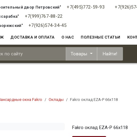
+7(495)772-59-93
+7(926)57
роительный двор Петровский"
+7(999)767-88-22
ссарабка"
+7(926)574-34-45
ворижский"
АЖ
ДОСТАВКА И ОПЛАТА
О НАС
ПОЛЕЗНЫЕ СТАТЬИ
КОН
Товары
Найти!
ансардные окна Fakro
Оклады
Fakro оклад EZA-P 66х118
Fakro оклад EZA-P 66х118