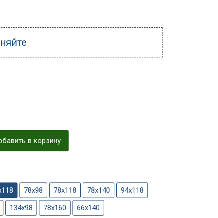
чняйте
бавить в корзину
х118
78х98
78х118
78х140
94х118
134х98
78х160
66х140