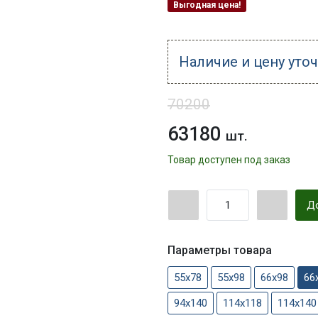
Выгодная цена!
Наличие и цену уто
70200
63180
шт.
Товар доступен под заказ
До
Параметры товара
55х78
55х98
66х98
66
94х140
114х118
114х140