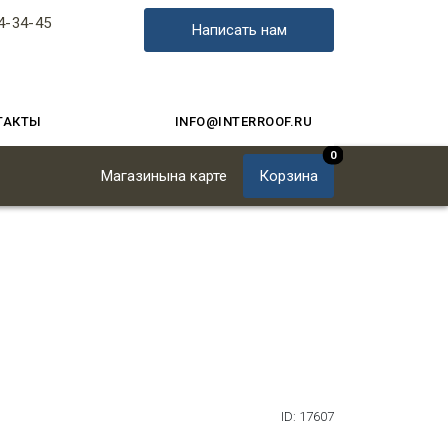
4-34-45
Написать нам
ТАКТЫ
INFO@INTERROOF.RU
0
Магазины
на карте
Корзина
ID: 17607