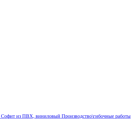
а
Софит из ПВХ, виниловый
Производство\гибочные работы