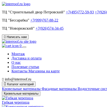
ТЦ "Строительный двор Петровский"
+7(495)772-59-93
+7(926
ТЦ "Бессарабка"
+7(999)767-88-22
ТЦ "Новорижский"
+7(926)574-34-45
Написать нам
0
Монтаж
Доставка и оплата
О нас
Полезные статьи
Контакты
Магазины на карте
info@interroof.ru
Каталог категорий
Кровельные материалы
Фасадные материалы
Водосточные си
Кровельные материалы
Гибкая черепица