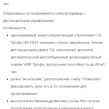
час.
Опционально устанавливается электропривод с
дистанционным управлением.
Особенности:
однокамерный энергосберегающий стеклопакет U3
Профи (4H-16-4T: внешнее стекло закаленное, теплая
дистанционная рамка TGI, заполнение аргоном),
автоматический вентиляционный антиконденсатный
клапан V40P Профи, пропускная способность до 49 м³/
час
ручка "эксклюзив", расположение снизу. Позволяет
фиксировать окно его в 2-х положениях для
проветривания
высококачественная древесина сосны без сучков,
пропитанная антисептиком в вакуумной камере