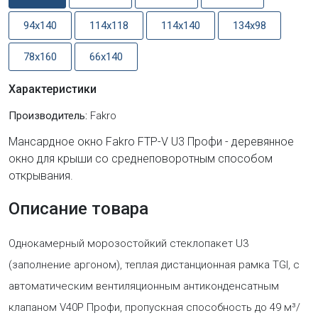
94x140
114x118
114x140
134x98
78x160
66x140
Характеристики
Производитель:
Fakro
Мансардное окно Fakro FTP-V U3 Профи - деревянное
окно для крыши со среднеповоротным способом
открывания.
Описание товара
Однокамерный морозостойкий стеклопакет U3
(заполнение аргоном), теплая дистанционная рамка TGI, с
автоматическим вентиляционным антиконденсатным
клапаном V40P Профи, пропуcкная способность до 49 м³/