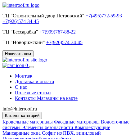
ТЦ "Строительный двор Петровский"
+7(495)772-59-93
+7(926)574-34-45
ТЦ "Бессарабка"
+7(999)767-88-22
ТЦ "Новорижский"
+7(926)574-34-45
Написать нам
0
Монтаж
Доставка и оплата
О нас
Полезные статьи
Контакты
Магазины на карте
info@interroof.ru
Каталог категорий
Кровельные материалы
Фасадные материалы
Водосточные
системы
Элементы безопасности
Комплектующие
Мансардные окна
Софит из ПВХ, виниловый
Производство\гибочные работы