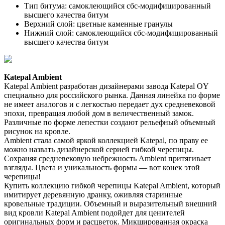
Тип битума: самоклеющийся сбс-модифицированный
высшего качества битум
Верхний слой: цветные каменные гранулы
Нижний слой: самоклеющийся сбс-модифицированный
высшего качества битум
Katepal Ambient
Katepal Ambient разработан дизайнерами завода Katepal OY
специально для российского рынка. Данная линейка по форме
не имеет аналогов и с легкостью передает дух средневековой
эпохи, превращая любой дом в величественный замок.
Различные по форме лепестки создают рельефный объемный
рисунок на кровле.
Ambient стала самой яркой коллекцией Katepal, по праву ее
можно назвать дизайнерской серией гибкой черепицы.
Сохраняя средневековую небрежность Ambient притягивает
взгляды. Цвета и уникальность формы — вот конек этой
черепицы!
Купить коллекцию гибкой черепицы Katepal Ambient, который
имитирует деревянную дранку, оживляя старинные
кровельные традиции. Объемный и выразительный внешний
вид кровли Katepal Ambient подойдет для ценителей
оригинальных форм и расцветок. Микшированная окраска