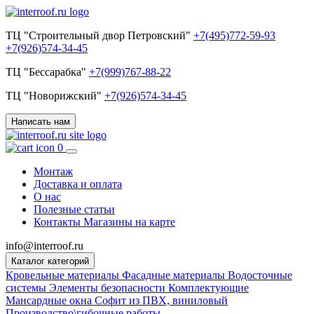
ТЦ "Строительный двор Петровский"
+7(495)772-59-93
+7(926)574-34-45
ТЦ "Бессарабка"
+7(999)767-88-22
ТЦ "Новорижский"
+7(926)574-34-45
Написать нам
0
Монтаж
Доставка и оплата
О нас
Полезные статьи
Контакты
Магазины на карте
info@interroof.ru
Каталог категорий
Кровельные материалы
Фасадные материалы
Водосточные
системы
Элементы безопасности
Комплектующие
Мансардные окна
Софит из ПВХ, виниловый
Производство\гибочные работы