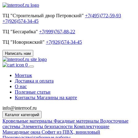
ТЦ "Строительный двор Петровский"
+7(495)772-59-93
+7(926)574-34-45
ТЦ "Бессарабка"
+7(999)767-88-22
ТЦ "Новорижский"
+7(926)574-34-45
Написать нам
0
Монтаж
Доставка и оплата
О нас
Полезные статьи
Контакты
Магазины на карте
info@interroof.ru
Каталог категорий
Кровельные материалы
Фасадные материалы
Водосточные
системы
Элементы безопасности
Комплектующие
Мансардные окна
Софит из ПВХ, виниловый
Производство\гибочные работы