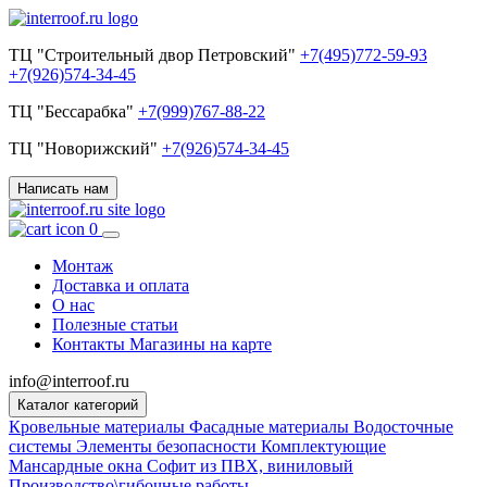
ТЦ "Строительный двор Петровский"
+7(495)772-59-93
+7(926)574-34-45
ТЦ "Бессарабка"
+7(999)767-88-22
ТЦ "Новорижский"
+7(926)574-34-45
Написать нам
0
Монтаж
Доставка и оплата
О нас
Полезные статьи
Контакты
Магазины на карте
info@interroof.ru
Каталог категорий
Кровельные материалы
Фасадные материалы
Водосточные
системы
Элементы безопасности
Комплектующие
Мансардные окна
Софит из ПВХ, виниловый
Производство\гибочные работы