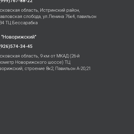
(999)767-88-22
сковская область, Истринский район,
Павловская слобода, ул.Ленина 76к4, павильон
-34 ТЦ Бессарабка
 "Новорижский"
(926)574-34-45
сковская область, 9 км от МКАД (26-й
лометр Новорижского шоссе) ТЦ
ворижский, строение 8к2, Павильон А-20,21