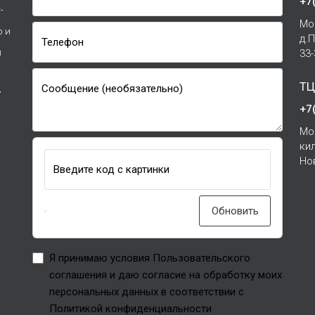
+7
-
Мо
р и
д.
Телефон
и
33
ТЦ
Сообщение (необязательно)
7
+7
Мо
ки
Но
Введите код с картинки
Обновить
Я принимаю условия Пользовательского
соглашения и даю согласие на обработку моих
персональных данных в соответствии с
Политикой конфиденциальности