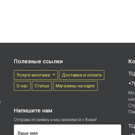
Полезные ссылки
Ко
ТЦ
Услуги монтажа
Доставка и оплата
+7
О нас
Cтатьи
Магазины на карте
Мо
ки
м
Ст
Напишите нам
Па
Отправьте заявку и мы свяжемся с Вами!
ТЦ
Ваше имя