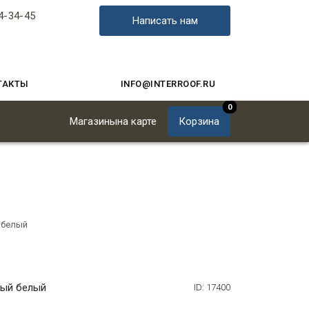
4-34-45
Написать нам
ТАКТЫ
INFO@INTERROOF.RU
0
Магазины
на карте
Корзина
 белый
ный белый
ID: 17400