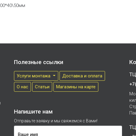
600*40\50мм
Полезные ссылки
Ко
ТЦ
Услуги монтажа
Доставка и оплата
+7
О нас
Cтатьи
Магазины на карте
Мо
ки
м
Ст
Напишите нам
Па
Отправьте заявку и мы свяжемся с Вами!
ТЦ
Ваше имя