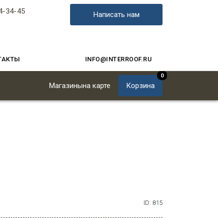
4-34-45
Написать нам
ТАКТЫ
INFO@INTERROOF.RU
0
Магазины
на карте
Корзина
ID: 815