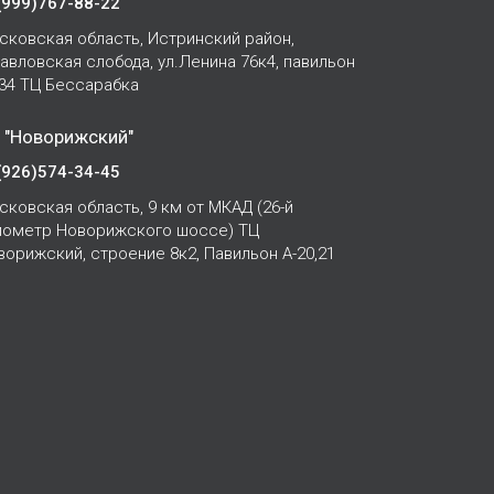
(999)767-88-22
сковская область, Истринский район,
Павловская слобода, ул.Ленина 76к4, павильон
-34 ТЦ Бессарабка
 "Новорижский"
(926)574-34-45
сковская область, 9 км от МКАД (26-й
лометр Новорижского шоссе) ТЦ
ворижский, строение 8к2, Павильон А-20,21