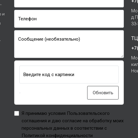
+7
-
Мо
р и
д.
Телефон
и
33
ТЦ
Сообщение (необязательно)
7
+7
Мо
ки
Но
Введите код с картинки
Обновить
Я принимаю условия Пользовательского
соглашения и даю согласие на обработку моих
персональных данных в соответствии с
Политикой конфиденциальности