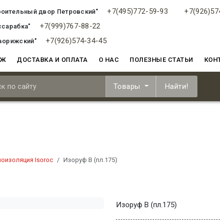
+7(495)772-59-93
+7(926)57
роительный двор Петровский"
+7(999)767-88-22
ссарабка"
+7(926)574-34-45
ворижский"
АЖ
ДОСТАВКА И ОПЛАТА
О НАС
ПОЛЕЗНЫЕ СТАТЬИ
КОН
Товары
Найти!
лоизоляция Isoroc
Изоруф В (пл.175)
Изоруф В (пл.175)