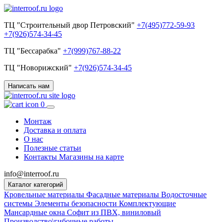
ТЦ "Строительный двор Петровский"
+7(495)772-59-93
+7(926)574-34-45
ТЦ "Бессарабка"
+7(999)767-88-22
ТЦ "Новорижский"
+7(926)574-34-45
Написать нам
0
Монтаж
Доставка и оплата
О нас
Полезные статьи
Контакты
Магазины на карте
info@interroof.ru
Каталог категорий
Кровельные материалы
Фасадные материалы
Водосточные
системы
Элементы безопасности
Комплектующие
Мансардные окна
Софит из ПВХ, виниловый
Производство\гибочные работы