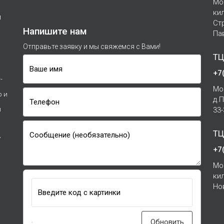
Мо
ки
м
Ст
Напишите нам
Па
Отправьте заявку и мы свяжемся с Вами!
ТЦ
Ваше имя
+7
-
Мо
р и
д.
Телефон
и
33
ТЦ
Сообщение (необязательно)
7
+7
Мо
ки
Но
Введите код с картинки
Обновить