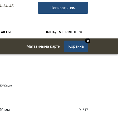
4-34-45
Написать нам
ТАКТЫ
INFO@INTERROOF.RU
0
Магазины
на карте
Корзина
25/90 мм
/90 мм
ID: 617