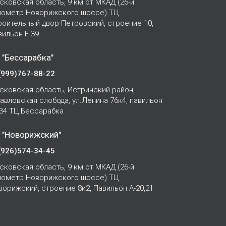
сковская область, 9 км от МКАД (26-й
лометр Новорижского шоссе) ТЦ
роительный двор Петровский, строение 10,
вильон Е-39.
 "Бессарабка"
(999)767-88-22
сковская область, Истринский район,
Павловская слобода, ул.Ленина 76к4, павильон
-34 ТЦ Бессарабка
 "Новорижский"
(926)574-34-45
сковская область, 9 км от МКАД (26-й
лометр Новорижского шоссе) ТЦ
ворижский, строение 8к2, Павильон А-20,21