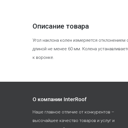
Описание товара
Угол наклона колен измеряется отклонением 
длиной не менее 60 мм. Колена устанавливает
к воронке.
О компании InterRoof
Наше главное отличие от конкурентов –
высочайшее качество товаров и услуг и