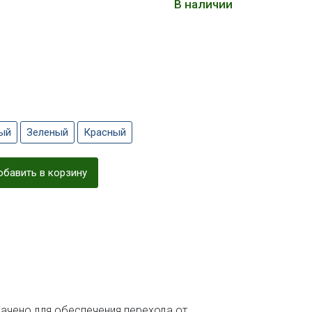
В наличии
ый
Зеленый
Красный
бавить в корзину
начено для обеспечения перехода от