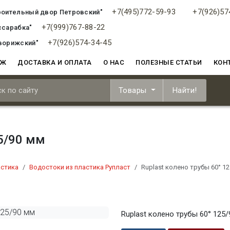
+7(495)772-59-93
+7(926)57
роительный двор Петровский"
+7(999)767-88-22
ссарабка"
+7(926)574-34-45
ворижский"
АЖ
ДОСТАВКА И ОПЛАТА
О НАС
ПОЛЕЗНЫЕ СТАТЬИ
КОН
Товары
Найти!
25/90 мм
астика
Водостоки из пластика Рупласт
Ruplast колено трубы 60° 1
Ruplast колено трубы 60° 125