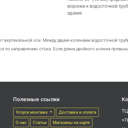
воронки к водосточной труб
здания.
от вертикальной оси. Между двумя коленами водосточной тру
ся по направлению стока. Если длина двойного колена превыш
Полезные ссылки
Ко
ТЦ
Услуги монтажа
Доставка и оплата
+7
О нас
Cтатьи
Магазины на карте