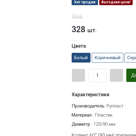
Хит продаж
Выгодная цена!
365
328
шт.
Цвета
Белый
Коричневый
Сер
До
Характеристики
Производитель:
Рупласт
Материал :
Пластик
Диаметр :
125/90 мм
Колено 60° (90 мм) предназ