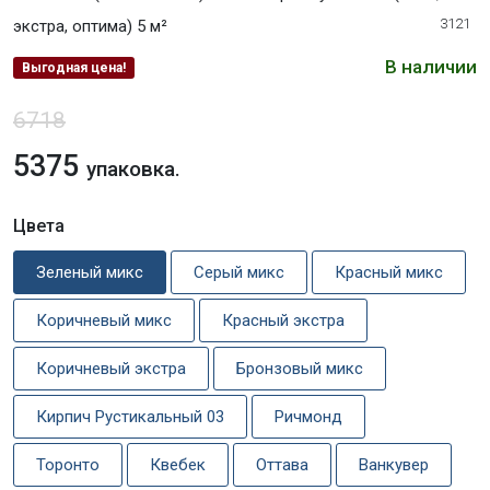
3121
экстра, оптима) 5 м²
В наличии
Выгодная цена!
6718
5375
упаковка.
Цвета
Зеленый микс
Серый микс
Красный микс
Коричневый микс
Красный экстра
Коричневый экстра
Бронзовый микс
Кирпич Рустикальный 03
Ричмонд
Торонто
Квебек
Оттава
Ванкувер