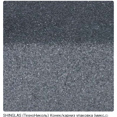
SHINGLAS (ТехноНиколь) Конек/карниз упаковка (микс,
ID: