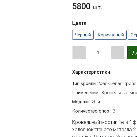
5800
шт.
Цвета
Черный
Коричневый
Се
До
Характеристики
Тип кровли :
Фальцевая кровл
Применение :
Кровельные мо
Модели :
Элит
Количество опор :
3
Кровельный мостик "элит" ф
холоднокатаного металла 2
мостика 2,5 метра. Устанав