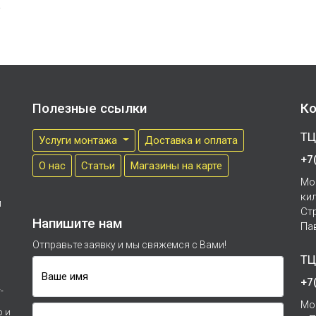
.
Полезные ссылки
Ко
ТЦ
Услуги монтажа
Доставка и оплата
+7
О нас
Cтатьи
Магазины на карте
Мо
ки
м
Ст
Напишите нам
Па
Отправьте заявку и мы свяжемся с Вами!
ТЦ
Ваше имя
+7
-
Мо
р и