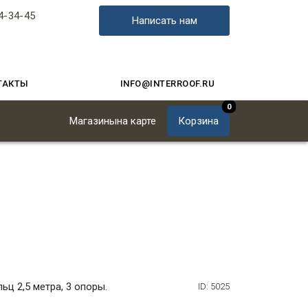
4-34-45
Написать нам
ТАКТЫ
INFO@INTERROOF.RU
0
Магазины
на карте
Корзина
ьц 2,5 метра, 3 опоры.
ID: 5025