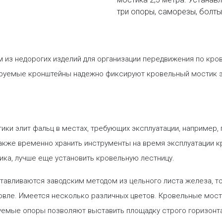
три опоры, саморезы, болты
 из недорогих изделий для организации передвижения по кро
ируемые кронштейны надежно фиксируют кровельный мостик э
и элит фальц в местах, требующих эксплуатации, например, п
также временно хранить инструменты на время эксплуатации к
ика, лучше еще установить кровельную лестницу.
тавливаются заводским методом из цельного листа железа, т
овле. Имеется несколько различных цветов. Кровельные мост
руемые опоры позволяют выставить площадку строго горизонт