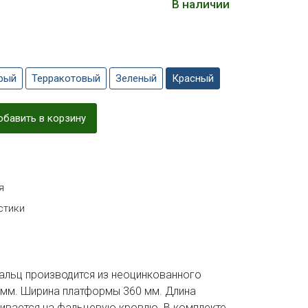
В наличии
рый
Терракотовый
Зеленый
Красный
бавить в корзину
я
стики
альц производится из неоцинкованного
 мм. Ширина платформы 360 мм. Длина
ливается на фальцевую кровлю. В комплекте