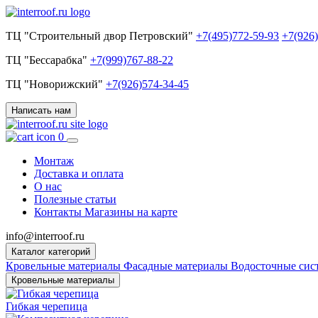
ТЦ "Строительный двор Петровский"
+7(495)772-59-93
+7(926
ТЦ "Бессарабка"
+7(999)767-88-22
ТЦ "Новорижский"
+7(926)574-34-45
Написать нам
0
Монтаж
Доставка и оплата
О нас
Полезные статьи
Контакты
Магазины на карте
info@interroof.ru
Каталог категорий
Кровельные материалы
Фасадные материалы
Водосточные си
Кровельные материалы
Гибкая черепица