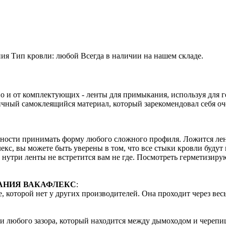
ия Тип кровли: любой Всегда в наличии на нашем складе.
 но и от комплектующих - ленты для примыкания, используя для
тличный самоклеящийся материал, который зарекомендовал себя о
ности принимать форму любого сложного профиля. Ложится лент
с, вы можете быть уверены в том, что все стыки кровли будут в
 нутри ленты не встретится вам не где. Посмотреть герметизиру
АНИЯ ВАКАФЛЕКС
:
 которой нет у других производителей. Она проходит через вес
и любого зазора, который находится между дымоходом и черепи