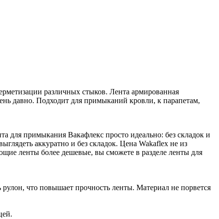
 герметизации различных стыков. Лента армированная
чень давно. Подходит для примыканий кровли, к парапетам,
а для примыкания Вакафлекс просто идеально: без складок и
ыглядеть аккуратно и без складок. Цена Wakaflex не из
ющие ленты более дешевые, вы сможете в разделе ленты для
ь рулон, что повышает прочность ленты. Материал не порвется
цей.