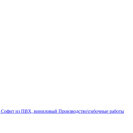
а
Софит из ПВХ, виниловый
Производство\гибочные работы