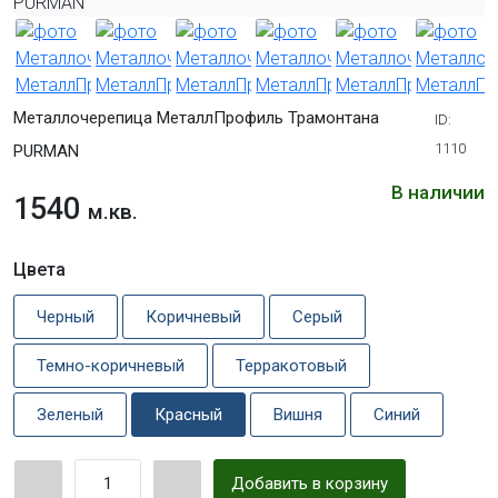
Металлочерепица МеталлПрофиль Трамонтана
ID:
1110
PURMAN
В наличии
1540
м.кв.
Цвета
Черный
Коричневый
Серый
Темно-коричневый
Терракотовый
Зеленый
Красный
Вишня
Синий
Добавить в корзину