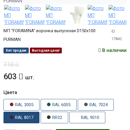
МП "FORAMINA" воронка выпускная D150х100
ID:
17842
PURMAN
В наличии
Хит продаж
Выгодная цена!
710
603
шт.
Цвета
RAL 3005
RAL 6005
RAL 7024
RAL 8017
RR32
RAL 9010