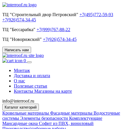
ТЦ "Строительный двор Петровский"
+7(495)772-59-93
+7(926)574-34-45
ТЦ "Бессарабка"
+7(999)767-88-22
ТЦ "Новорижский"
+7(926)574-34-45
Написать нам
0
Монтаж
Доставка и оплата
О нас
Полезные статьи
Контакты
Магазины на карте
info@interroof.ru
Каталог категорий
Кровельные материалы
Фасадные материалы
Водосточные
системы
Элементы безопасности
Комплектующие
Мансардные окна
Софит из ПВХ, виниловый
Производство\гибочные работы