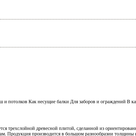
ш и потолков Как несущие балки Для заборов и ограждений В ка
ется трехслойной древесной плитой, сделанной из ориентиров
там. Продукция производится в большом разнообразии толщины и