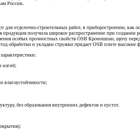
нам России.
 для отделочно-строительных работ, в приборостроении, как ос
ая продукция получила широкое распространение при создании 
чения особых прочностных свойств OSB Кроношпан, щепу перед
метод обработки и укладки стружки придает OSB плите высокие 
характеристики:
 изгиб;
и влагоустойчивости;
уру, без образования внутренних дефектов и пустот.
окрытия);