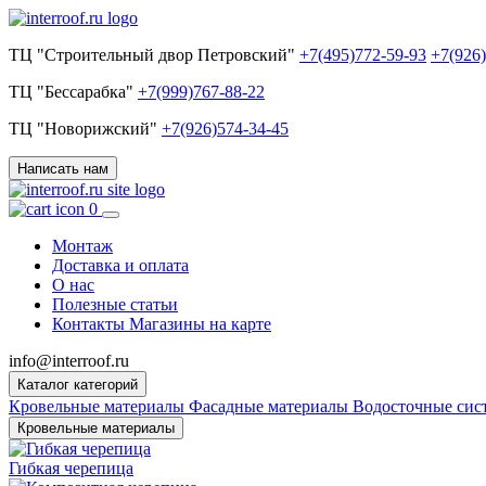
ТЦ "Строительный двор Петровский"
+7(495)772-59-93
+7(926
ТЦ "Бессарабка"
+7(999)767-88-22
ТЦ "Новорижский"
+7(926)574-34-45
Написать нам
0
Монтаж
Доставка и оплата
О нас
Полезные статьи
Контакты
Магазины на карте
info@interroof.ru
Каталог категорий
Кровельные материалы
Фасадные материалы
Водосточные си
Кровельные материалы
Гибкая черепица