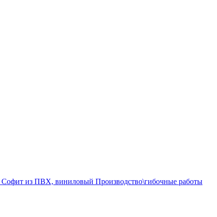
а
Софит из ПВХ, виниловый
Производство\гибочные работы