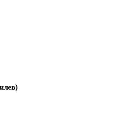
илев)