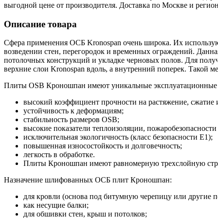
выгодной цене от производителя. Доставка по Москве и регио
Описание товара
Сфера применения ОСБ Kronospan очень широка. Их используют
возведении стен, перегородок и временных ограждений. Данн
потолочных конструкций и укладке черновых полов. Для полу
верхние слои Kronospan вдоль, а внутренний поперек. Такой 
Плиты OSB Кроношпан имеют уникальные эксплуатационные 
высокий коэффициент прочности на растяжение, сжатие и
устойчивость к деформациям;
стабильность размеров OSB;
высокие показатели теплоизоляции, пожаробезопасности 
исключительная экологичность (класс безопасности Е1);
повышенная износостойкость и долговечность;
легкость в обработке.
Плиты Кроношпан имеют равномерную трехслойную структ
Назначение шлифованных ОСБ плит Кроношпан:
для кровли (основа под битумную черепицу или другие п
как несущие балки;
для обшивки стен, крыш и потолков;