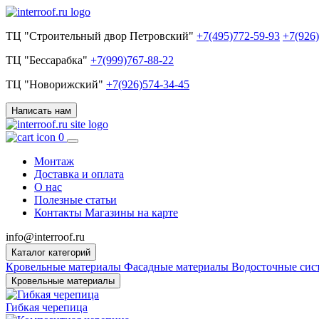
ТЦ "Строительный двор Петровский"
+7(495)772-59-93
+7(926
ТЦ "Бессарабка"
+7(999)767-88-22
ТЦ "Новорижский"
+7(926)574-34-45
Написать нам
0
Монтаж
Доставка и оплата
О нас
Полезные статьи
Контакты
Магазины на карте
info@interroof.ru
Каталог категорий
Кровельные материалы
Фасадные материалы
Водосточные си
Кровельные материалы
Гибкая черепица