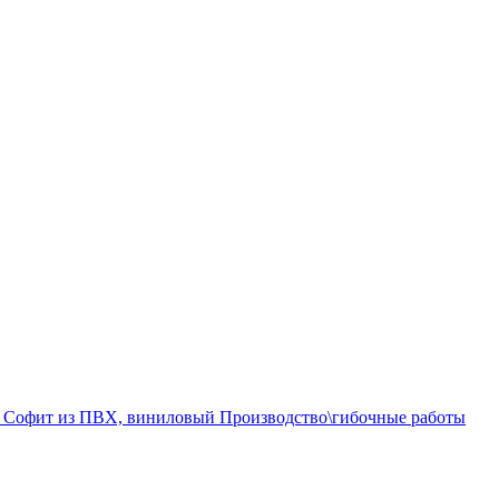
а
Софит из ПВХ, виниловый
Производство\гибочные работы