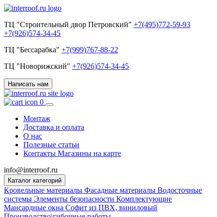
ТЦ "Строительный двор Петровский"
+7(495)772-59-93
+7(926)574-34-45
ТЦ "Бессарабка"
+7(999)767-88-22
ТЦ "Новорижский"
+7(926)574-34-45
Написать нам
0
Монтаж
Доставка и оплата
О нас
Полезные статьи
Контакты
Магазины на карте
info@interroof.ru
Каталог категорий
Кровельные материалы
Фасадные материалы
Водосточные
системы
Элементы безопасности
Комплектующие
Мансардные окна
Софит из ПВХ, виниловый
Производство\гибочные работы