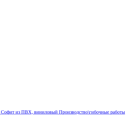
а
Софит из ПВХ, виниловый
Производство\гибочные работы