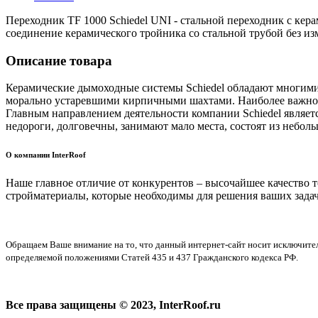
Переходник TF 1000 Schiedel UNI - стальной переходник с ке
соединение керамического тройника со стальной трубой без из
Описание товара
Керамические дымоходные системы Schiedel обладают многим
морально устаревшими кирпичными шахтами. Наиболее важное -
Главным направлением деятельности компании Schiedel являетс
недороги, долговечны, занимают мало места, состоят из небол
О компании InterRoof
Наше главное отличие от конкурентов – высочайшее качество 
стройматериалы, которые необходимы для решения ваших задач
Обращаем Ваше внимание на то, что данный интернет-сайт носит исключите
определяемой положениями Статей 435 и 437 Гражданского кодекса РФ.
Все права защищены © 2023, InterRoof.ru