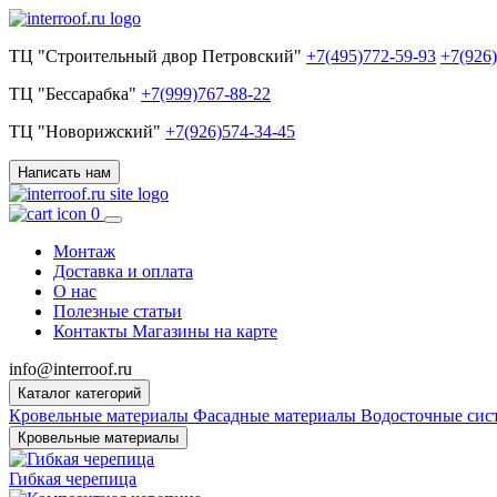
ТЦ "Строительный двор Петровский"
+7(495)772-59-93
+7(926
ТЦ "Бессарабка"
+7(999)767-88-22
ТЦ "Новорижский"
+7(926)574-34-45
Написать нам
0
Монтаж
Доставка и оплата
О нас
Полезные статьи
Контакты
Магазины на карте
info@interroof.ru
Каталог категорий
Кровельные материалы
Фасадные материалы
Водосточные си
Кровельные материалы
Гибкая черепица