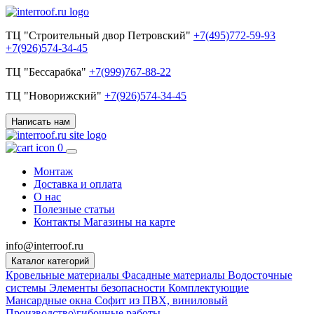
ТЦ "Строительный двор Петровский"
+7(495)772-59-93
+7(926)574-34-45
ТЦ "Бессарабка"
+7(999)767-88-22
ТЦ "Новорижский"
+7(926)574-34-45
Написать нам
0
Монтаж
Доставка и оплата
О нас
Полезные статьи
Контакты
Магазины на карте
info@interroof.ru
Каталог категорий
Кровельные материалы
Фасадные материалы
Водосточные
системы
Элементы безопасности
Комплектующие
Мансардные окна
Софит из ПВХ, виниловый
Производство\гибочные работы