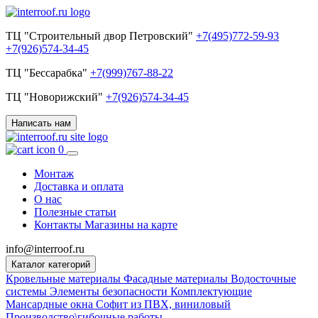
ТЦ "Строительный двор Петровский"
+7(495)772-59-93
+7(926)574-34-45
ТЦ "Бессарабка"
+7(999)767-88-22
ТЦ "Новорижский"
+7(926)574-34-45
Написать нам
0
Монтаж
Доставка и оплата
О нас
Полезные статьи
Контакты
Магазины на карте
info@interroof.ru
Каталог категорий
Кровельные материалы
Фасадные материалы
Водосточные
системы
Элементы безопасности
Комплектующие
Мансардные окна
Софит из ПВХ, виниловый
Производство\гибочные работы