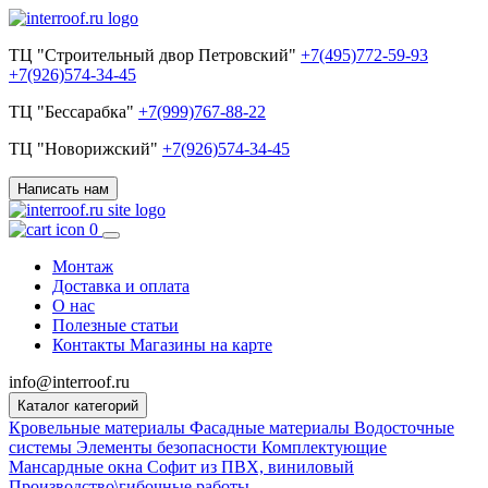
ТЦ "Строительный двор Петровский"
+7(495)772-59-93
+7(926)574-34-45
ТЦ "Бессарабка"
+7(999)767-88-22
ТЦ "Новорижский"
+7(926)574-34-45
Написать нам
0
Монтаж
Доставка и оплата
О нас
Полезные статьи
Контакты
Магазины на карте
info@interroof.ru
Каталог категорий
Кровельные материалы
Фасадные материалы
Водосточные
системы
Элементы безопасности
Комплектующие
Мансардные окна
Софит из ПВХ, виниловый
Производство\гибочные работы