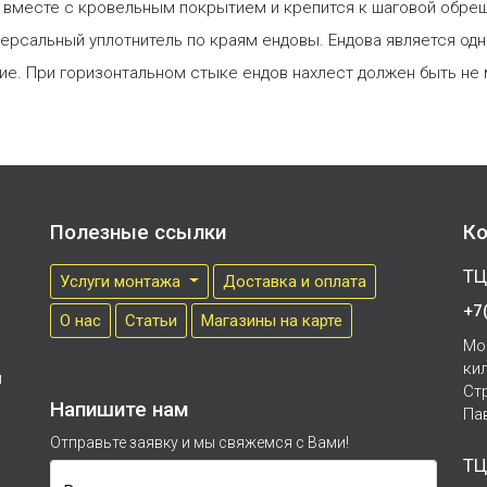
я вместе с кровельным покрытием и крепится к шаговой обре
ерсальный уплотнитель по краям ендовы. Ендова является одн
ие. При горизонтальном стыке ендов нахлест должен быть не
Полезные ссылки
Ко
ТЦ
Услуги монтажа
Доставка и оплата
+7
О нас
Cтатьи
Магазины на карте
Мо
ки
м
Ст
Напишите нам
Па
Отправьте заявку и мы свяжемся с Вами!
ТЦ