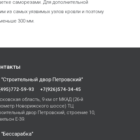
шетке саморезами. Для дополнительной
им из самых уязвимых узлов кровли и поэтому
 меньше 300 мм.
нтакты
 "Строительный двор Петровский"
(495)772-59-93
+7(926)574-34-45
сковская область, 9 км от МКАД (26-й
лометр Новорижского шоссе) ТЦ
роительный двор Петровский, строение 10,
вильон Е-39.
 "Бессарабка"