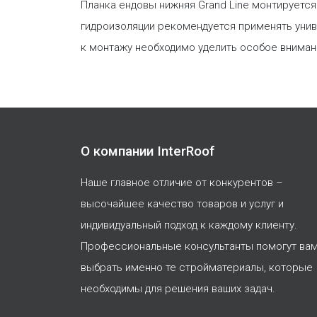
Планка ендовы нижняя Grand Line монтируетс
гидроизоляции рекомендуется применять унив
к монтажу необходимо уделить особое вниман
О компании InterRoof
Наше главное отличие от конкурентов –
высочайшее качество товаров и услуг и
индивидуальный подход к каждому клиенту.
Профессиональные консультанты помогут ва
выбрать именно те стройматериалы, которые
необходимы для решения ваших задач.