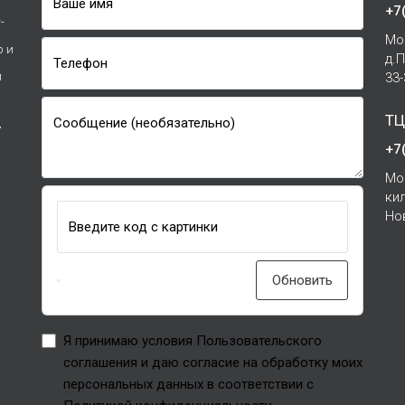
Ваше имя
+7
-
Мо
р и
д.
Телефон
и
33
ТЦ
Сообщение (необязательно)
7
+7
Мо
ки
Но
Введите код с картинки
Обновить
Я принимаю условия Пользовательского
соглашения и даю согласие на обработку моих
персональных данных в соответствии с