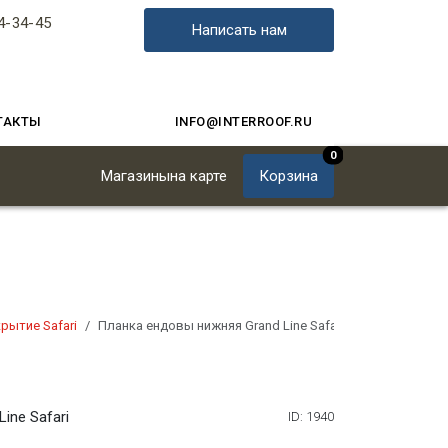
4-34-45
Написать нам
ТАКТЫ
INFO@INTERROOF.RU
0
Магазины
на карте
Корзина
рытие Safari
Планка ендовы нижняя Grand Line Safari
ine Safari
ID: 1940