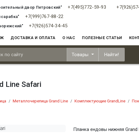
+7(495)772-59-93
+7(926)57
роительный двор Петровский"
+7(999)767-88-22
ссарабка"
+7(926)574-34-45
ворижский"
АЖ
ДОСТАВКА И ОПЛАТА
О НАС
ПОЛЕЗНЫЕ СТАТЬИ
КОН
Товары
Найти!
Line Safari
ица
Металлочерепица Grand Line
Комплектующие GrandLine
Пок
Планка ендовы нижняя Grand L