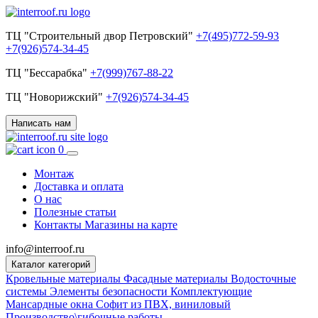
ТЦ "Строительный двор Петровский"
+7(495)772-59-93
+7(926)574-34-45
ТЦ "Бессарабка"
+7(999)767-88-22
ТЦ "Новорижский"
+7(926)574-34-45
Написать нам
0
Монтаж
Доставка и оплата
О нас
Полезные статьи
Контакты
Магазины на карте
info@interroof.ru
Каталог категорий
Кровельные материалы
Фасадные материалы
Водосточные
системы
Элементы безопасности
Комплектующие
Мансардные окна
Софит из ПВХ, виниловый
Производство\гибочные работы