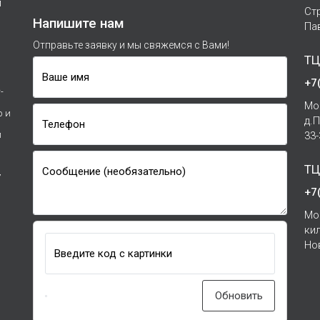
м
Ст
Напишите нам
Па
Отправьте заявку и мы свяжемся с Вами!
ТЦ
Ваше имя
+7
-
Мо
р и
д.
Телефон
и
33
ТЦ
Сообщение (необязательно)
7
+7
Мо
ки
Но
Введите код с картинки
Обновить