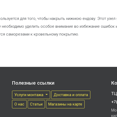
ользуется для того, чтобы накрыть нижнюю ендову. Этот узел
 необходимо уделить особое внимание во избежание ошибок и
ится саморезами к кровельному покрытию.
Полезные ссылки
Ко
ТЦ
Услуги монтажа
Доставка и оплата
+7
О нас
Cтатьи
Магазины на карте
Мо
ки