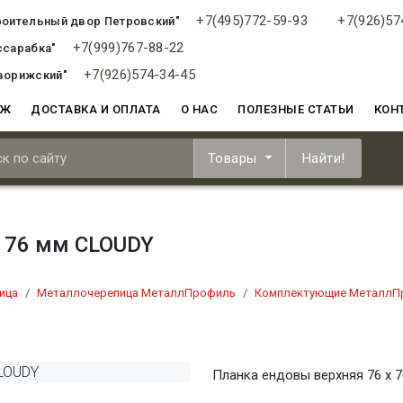
+7(495)772-59-93
+7(926)57
роительный двор Петровский"
+7(999)767-88-22
ссарабка"
+7(926)574-34-45
ворижский"
АЖ
ДОСТАВКА И ОПЛАТА
О НАС
ПОЛЕЗНЫЕ СТАТЬИ
КОН
Товары
Найти!
х 76 мм CLOUDY
ица
Металлочерепица МеталлПрофиль
Комплектующие МеталлП
Планка ендовы верхняя 76 х 