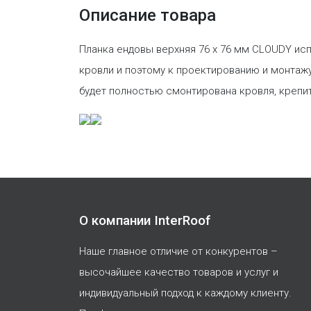
Описание товара
Планка ендовы верхняя 76 х 76 мм CLOUDY исп
кровли и поэтому к проектированию и монтажу
будет полностью смонтирована кровля, креп
О компании InterRoof
Наше главное отличие от конкурентов –
высочайшее качество товаров и услуг и
индивидуальный подход к каждому клиенту.