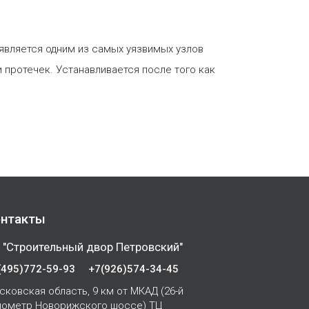
 является одним из самых уязвимых узлов
 протечек. Устанавливается после того как
нтакты
 "Строительный двор Петровский"
(495)772-59-93
+7(926)574-34-45
сковская область, 9 км от МКАД (26-й
лометр Новорижского шоссе) ТЦ