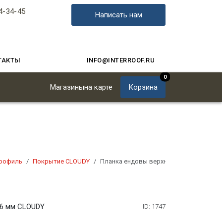
4-34-45
Написать нам
ТАКТЫ
INFO@INTERROOF.RU
0
Магазины
на карте
Корзина
рофиль
Покрытие CLOUDY
Планка ендовы верхняя 76 х 76 мм CLO
76 мм CLOUDY
ID: 1747