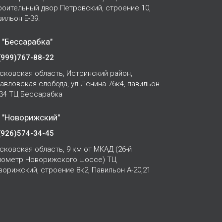
роительный двор Петровский, строение 10,
вильон Е-39.
 "Бессарабка"
(999)767-88-22
сковская область, Истринский район,
Павловская слобода, ул.Ленина 76к4, павильон
-34 ТЦ Бессарабка
 "Новорижский"
(926)574-34-45
сковская область, 9 км от МКАД (26-й
лометр Новорижского шоссе) ТЦ
ворижский, строение 8к2, Павильон А-20,21