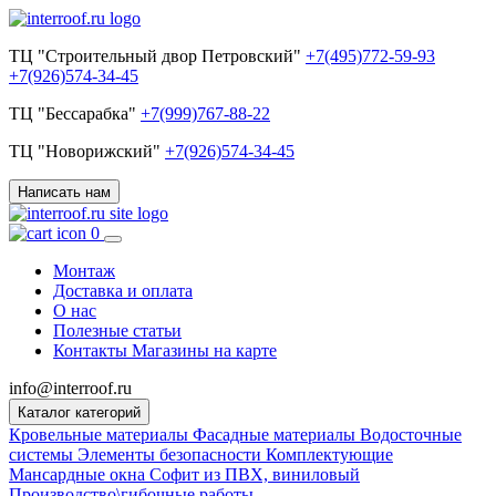
ТЦ "Строительный двор Петровский"
+7(495)772-59-93
+7(926)574-34-45
ТЦ "Бессарабка"
+7(999)767-88-22
ТЦ "Новорижский"
+7(926)574-34-45
Написать нам
0
Монтаж
Доставка и оплата
О нас
Полезные статьи
Контакты
Магазины на карте
info@interroof.ru
Каталог категорий
Кровельные материалы
Фасадные материалы
Водосточные
системы
Элементы безопасности
Комплектующие
Мансардные окна
Софит из ПВХ, виниловый
Производство\гибочные работы