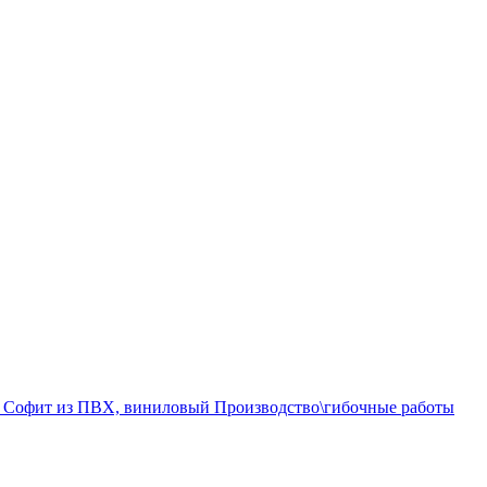
а
Софит из ПВХ, виниловый
Производство\гибочные работы