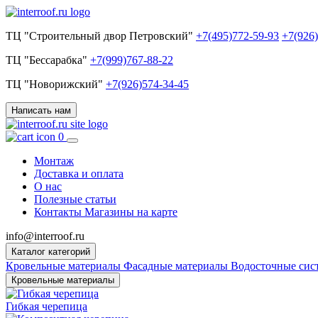
ТЦ "Строительный двор Петровский"
+7(495)772-59-93
+7(926
ТЦ "Бессарабка"
+7(999)767-88-22
ТЦ "Новорижский"
+7(926)574-34-45
Написать нам
0
Монтаж
Доставка и оплата
О нас
Полезные статьи
Контакты
Магазины на карте
info@interroof.ru
Каталог категорий
Кровельные материалы
Фасадные материалы
Водосточные си
Кровельные материалы
Гибкая черепица