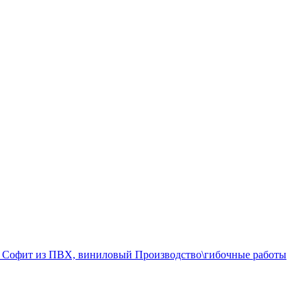
а
Софит из ПВХ, виниловый
Производство\гибочные работы