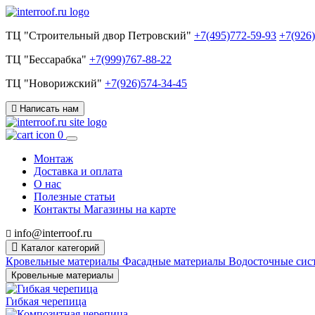
ТЦ "Строительный двор Петровский"
+7(495)772-59-93
+7(926
ТЦ "Бессарабка"
+7(999)767-88-22
ТЦ "Новорижский"
+7(926)574-34-45
Написать нам
0
Монтаж
Доставка и оплата
О нас
Полезные статьи
Контакты
Магазины на карте
info@interroof.ru
Каталог категорий
Кровельные материалы
Фасадные материалы
Водосточные си
Кровельные материалы
Гибкая черепица