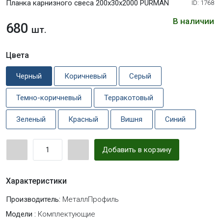
Планка карнизного свеса 200х30х2000 PURMAN
ID: 1768
В наличии
680
шт.
Цвета
Черный
Коричневый
Серый
Темно-коричневый
Терракотовый
Зеленый
Красный
Вишня
Синий
Добавить в корзину
Характеристики
Производитель:
МеталлПрофиль
Модели :
Комплектующие