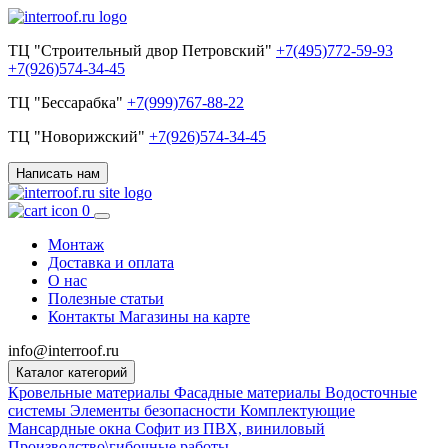
ТЦ "Строительный двор Петровский"
+7(495)772-59-93
+7(926)574-34-45
ТЦ "Бессарабка"
+7(999)767-88-22
ТЦ "Новорижский"
+7(926)574-34-45
Написать нам
0
Монтаж
Доставка и оплата
О нас
Полезные статьи
Контакты
Магазины на карте
info@interroof.ru
Каталог категорий
Кровельные материалы
Фасадные материалы
Водосточные
системы
Элементы безопасности
Комплектующие
Мансардные окна
Софит из ПВХ, виниловый
Производство\гибочные работы