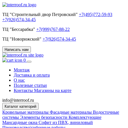
ТЦ "Строительный двор Петровский"
+7(495)772-59-93
+7(926)574-34-45
ТЦ "Бессарабка"
+7(999)767-88-22
ТЦ "Новорижский"
+7(926)574-34-45
Написать нам
0
Монтаж
Доставка и оплата
О нас
Полезные статьи
Контакты
Магазины на карте
info@interroof.ru
Каталог категорий
Кровельные материалы
Фасадные материалы
Водосточные
системы
Элементы безопасности
Комплектующие
Мансардные окна
Софит из ПВХ, виниловый
Производство\гибочные работы