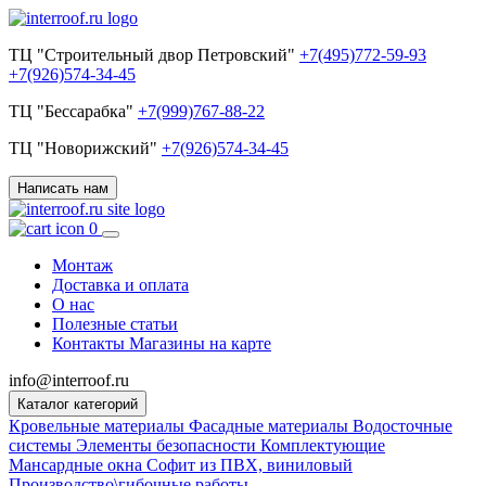
ТЦ "Строительный двор Петровский"
+7(495)772-59-93
+7(926)574-34-45
ТЦ "Бессарабка"
+7(999)767-88-22
ТЦ "Новорижский"
+7(926)574-34-45
Написать нам
0
Монтаж
Доставка и оплата
О нас
Полезные статьи
Контакты
Магазины на карте
info@interroof.ru
Каталог категорий
Кровельные материалы
Фасадные материалы
Водосточные
системы
Элементы безопасности
Комплектующие
Мансардные окна
Софит из ПВХ, виниловый
Производство\гибочные работы