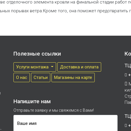
тве отделочного элемента кровли на финальной стадии работ 
ных порывах ветра.Кроме того, она поможет предотвратить по
Полезные ссылки
Ко
ТЦ
Услуги монтажа
Доставка и оплата
+
О нас
Cтатьи
Магазины на карте
М
ки
м
Ст
Напишите нам
Па
Отправьте заявку и мы свяжемся с Вами!
ТЦ
Ваше имя
+
-