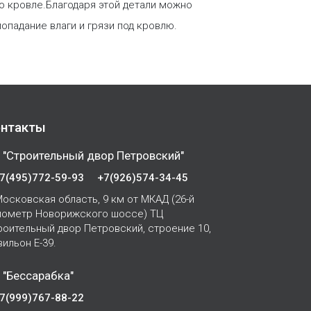
по кровле.Благодаря этой детали можно
падание влаги и грязи под кровлю.
нтакты
 "Строительный двор Петровский"
7(495)772-59-93
+7(926)574-34-45
осковская область, 9 км от МКАД (26-й
лометр Новорижского шоссе) ТЦ
роительный двор Петровский, строение 10,
вильон Е-39.
 "Бессарабка"
7(999)767-88-22