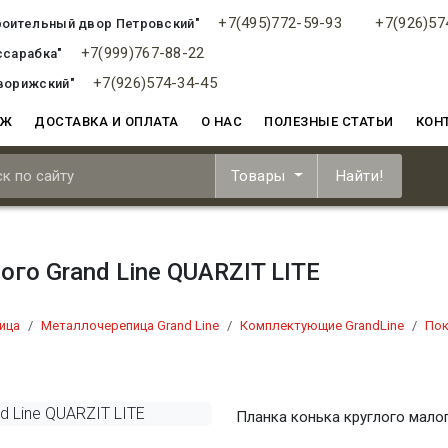
+7(495)772-59-93
+7(926)57
роительный двор Петровский"
+7(999)767-88-22
ссарабка"
+7(926)574-34-45
ворижский"
АЖ
ДОСТАВКА И ОПЛАТА
О НАС
ПОЛЕЗНЫЕ СТАТЬИ
КОН
Товары
Найти!
го Grand Line QUARZIT LITE
ица
Металлочерепица Grand Line
Комплектующие GrandLine
Пок
Планка конька круглого малог