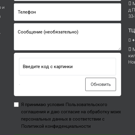
М
р и
д.
Телефон
33
и
ТЦ
Сообщение (необязательно)
7
+
М
ки
Но
Введите код с картинки
Обновить
Я принимаю условия Пользовательского
соглашения и даю согласие на обработку моих
персональных данных в соответствии с
Политикой конфиденциальности