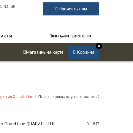
4-34-45
Написать нам
ТАКТЫ
INFO@INTERROOF.RU
0
Магазины
на карте
Корзина
рытие Quarzit Lite
Планка конька круглого малого Grand Line QUARZIT 
о Grand Line QUARZIT LITE
ID: 1847