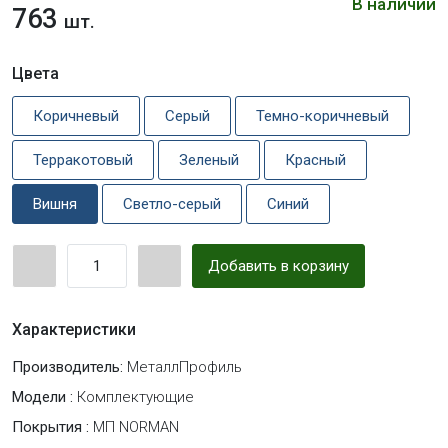
В наличии
763
шт.
Цвета
Коричневый
Серый
Темно-коричневый
Терракотовый
Зеленый
Красный
Вишня
Светло-серый
Синий
Добавить в корзину
Характеристики
Производитель:
МеталлПрофиль
Модели :
Комплектующие
Покрытия :
МП NORMAN