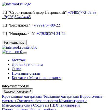
ТЦ "Строительный двор Петровский"
+7(495)772-59-93
+7(926)574-34-45
ТЦ "Бессарабка"
+7(999)767-88-22
ТЦ "Новорижский"
+7(926)574-34-45
Написать нам
0
Монтаж
Доставка и оплата
О нас
Полезные статьи
Контакты
Магазины на карте
info@interroof.ru
Каталог категорий
Кровельные материалы
Фасадные материалы
Водосточные
системы
Элементы безопасности
Комплектующие
Мансардные окна
Софит из ПВХ, виниловый
Производство\гибочные работы