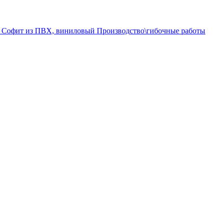
а
Софит из ПВХ, виниловый
Производство\гибочные работы