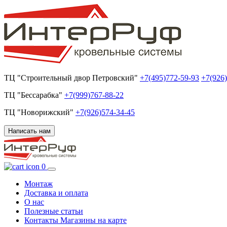
ТЦ "Строительный двор Петровский"
+7(495)772-59-93
+7(926
ТЦ "Бессарабка"
+7(999)767-88-22
ТЦ "Новорижский"
+7(926)574-34-45
Написать нам
0
Монтаж
Доставка и оплата
О нас
Полезные статьи
Контакты
Магазины на карте