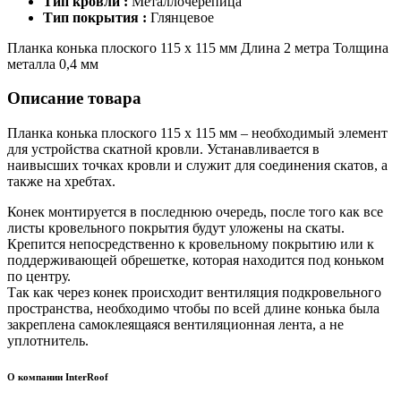
Тип кровли :
Металлочерепица
Тип покрытия :
Глянцевое
Планка конька плоского 115 х 115 мм Длина 2 метра Толщина
металла 0,4 мм
Описание товара
Планка конька плоского 115 х 115 мм – необходимый элемент
для устройства скатной кровли. Устанавливается в
наивысших точках кровли и служит для соединения скатов, а
также на хребтах.
Конек монтируется в последнюю очередь, после того как все
листы кровельного покрытия будут уложены на скаты.
Крепится непосредственно к кровельному покрытию или к
поддерживающей обрешетке, которая находится под коньком
по центру.
Так как через конек происходит вентиляция подкровельного
пространства, необходимо чтобы по всей длине конька была
закреплена самоклеящаяся вентиляционная лента, а не
уплотнитель.
О компании InterRoof