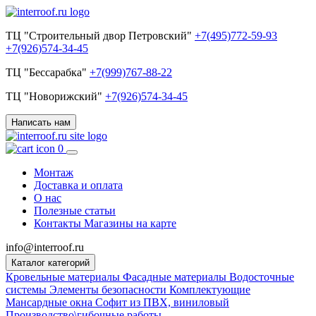
ТЦ "Строительный двор Петровский"
+7(495)772-59-93
+7(926)574-34-45
ТЦ "Бессарабка"
+7(999)767-88-22
ТЦ "Новорижский"
+7(926)574-34-45
Написать нам
0
Монтаж
Доставка и оплата
О нас
Полезные статьи
Контакты
Магазины на карте
info@interroof.ru
Каталог категорий
Кровельные материалы
Фасадные материалы
Водосточные
системы
Элементы безопасности
Комплектующие
Мансардные окна
Софит из ПВХ, виниловый
Производство\гибочные работы