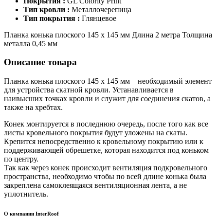
Покрытия :
GL Colority Print
Тип кровли :
Металлочерепица
Тип покрытия :
Глянцевое
Планка конька плоского 145 х 145 мм Длина 2 метра Толщина
металла 0,45 мм
Описание товара
Планка конька плоского 145 х 145 мм – необходимый элемент
для устройства скатной кровли. Устанавливается в
наивысших точках кровли и служит для соединения скатов, а
также на хребтах.
Конек монтируется в последнюю очередь, после того как все
листы кровельного покрытия будут уложены на скаты.
Крепится непосредственно к кровельному покрытию или к
поддерживающей обрешетке, которая находится под коньком
по центру.
Так как через конек происходит вентиляция подкровельного
пространства, необходимо чтобы по всей длине конька была
закреплена самоклеящаяся вентиляционная лента, а не
уплотнитель.
О компании InterRoof