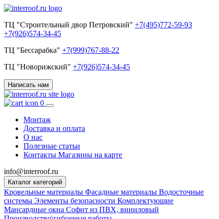
ТЦ "Строительный двор Петровский"
+7(495)772-59-93
+7(926)574-34-45
ТЦ "Бессарабка"
+7(999)767-88-22
ТЦ "Новорижский"
+7(926)574-34-45
Написать нам
0
Монтаж
Доставка и оплата
О нас
Полезные статьи
Контакты
Магазины на карте
info@interroof.ru
Каталог категорий
Кровельные материалы
Фасадные материалы
Водосточные
системы
Элементы безопасности
Комплектующие
Мансардные окна
Софит из ПВХ, виниловый
Производство\гибочные работы