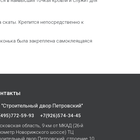
ся в наивысших точках кровли и служит для
а скаты. Крепится непосредственно к
е конька была закреплена самоклеящаяся
нтакты
 "Строительный двор Петровский"
(495)772-59-93
+7(926)574-34-45
сковская область, 9 км от МКАД (26-й
лометр Новорижского шоссе) ТЦ
роительный двор Петровский, строение 10,