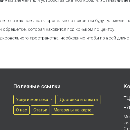
одимый элемент для устройства скатной кровли. Устанавливает
ле того как все листы кровельного покрытия будут уложены н
обрешетке, которая находится под коньком по центру.
подкровельного пространства, необходимо чтобы по всей длин
Полезные ссылки
Ко
ТЦ
Услуги монтажа
Доставка и оплата
+7
О нас
Cтатьи
Магазины на карте
Мо
ки
м
Ст