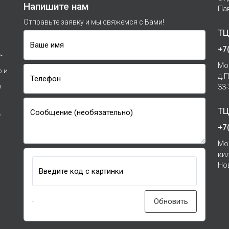
Напишите нам
Па
Отправьте заявку и мы свяжемся с Вами!
ТЦ
Ваше имя
+7
-
Мо
р и
д.
Телефон
и
33
ТЦ
Сообщение (необязательно)
7
+7
Мо
ки
Но
Введите код с картинки
Обновить