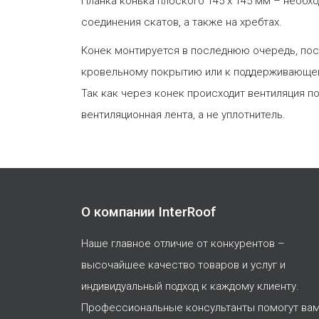
Планка конька плоского 145 х 145 мм – необх
соединения скатов, а также на хребтах.
Конек монтируется в последнюю очередь, пос
кровельному покрытию или к поддерживающей 
Так как через конек происходит вентиляция 
вентиляционная лента, а не уплотнитель.
О компании InterRoof
Наше главное отличие от конкурентов –
высочайшее качество товаров и услуг и
индивидуальный подход к каждому клиенту.
Профессиональные консультанты помогут ва