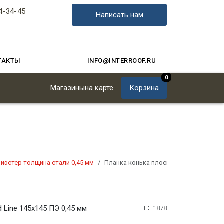
4-34-45
Написать нам
ТАКТЫ
INFO@INTERROOF.RU
0
Магазины
на карте
Корзина
иэстер толщина стали 0,45 мм
Планка конька плоского Grand Line 14
 Line 145х145 ПЭ 0,45 мм
ID: 1878