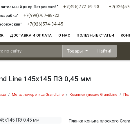
+7(495)772-59-93
+7(926)57
роительный двор Петровский"
+7(999)767-88-22
ссарабка"
+7(926)574-34-45
ворижский"
АЖ
ДОСТАВКА И ОПЛАТА
О НАС
ПОЛЕЗНЫЕ СТАТЬИ
КОН
Товары
Найти!
nd Line 145х145 ПЭ 0,45 мм
ица
Металлочерепица Grand Line
Комплектующие GrandLine
Пол
Планка конька плоского Grand