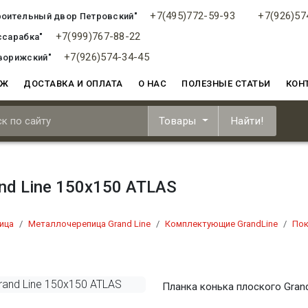
+7(495)772-59-93
+7(926)57
роительный двор Петровский"
+7(999)767-88-22
ссарабка"
+7(926)574-34-45
ворижский"
АЖ
ДОСТАВКА И ОПЛАТА
О НАС
ПОЛЕЗНЫЕ СТАТЬИ
КОН
Товары
Найти!
nd Line 150х150 ATLAS
ица
Металлочерепица Grand Line
Комплектующие GrandLine
Пок
Планка конька плоского Grand