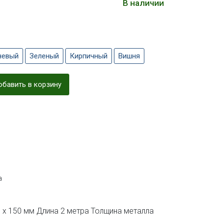
В наличии
невый
Зеленый
Кирпичный
Вишня
бавить в корзину
а
 х 150 мм Длина 2 метра Толщина металла