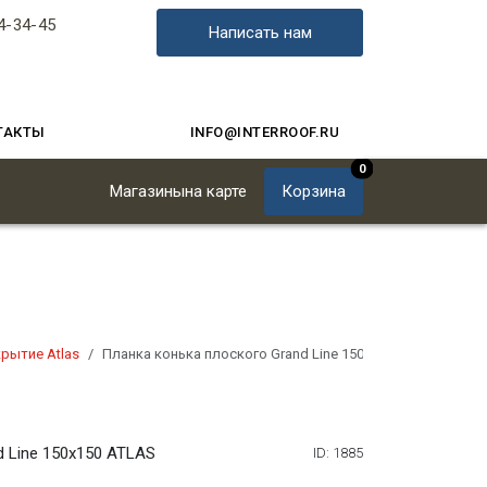
4-34-45
Написать нам
ТАКТЫ
INFO@INTERROOF.RU
0
Магазины
на карте
Корзина
рытие Atlas
Планка конька плоского Grand Line 150х150 ATLAS
 Line 150х150 ATLAS
ID: 1885