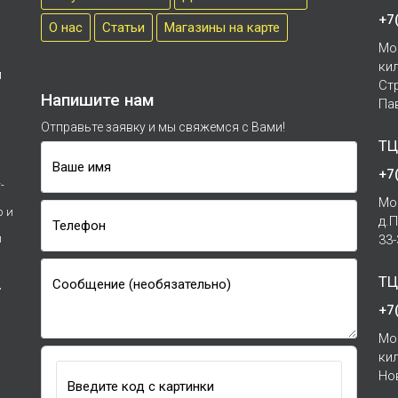
+7
О нас
Cтатьи
Магазины на карте
Мо
ки
м
Ст
Напишите нам
Па
Отправьте заявку и мы свяжемся с Вами!
ТЦ
Ваше имя
+7
-
Мо
р и
д.
Телефон
и
33
ТЦ
Сообщение (необязательно)
7
+7
Мо
ки
Но
Введите код с картинки