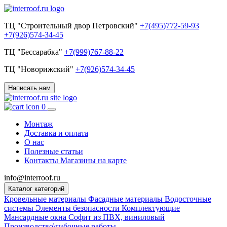
ТЦ "Строительный двор Петровский"
+7(495)772-59-93
+7(926)574-34-45
ТЦ "Бессарабка"
+7(999)767-88-22
ТЦ "Новорижский"
+7(926)574-34-45
Написать нам
0
Монтаж
Доставка и оплата
О нас
Полезные статьи
Контакты
Магазины на карте
info@interroof.ru
Каталог категорий
Кровельные материалы
Фасадные материалы
Водосточные
системы
Элементы безопасности
Комплектующие
Мансардные окна
Софит из ПВХ, виниловый
Производство\гибочные работы