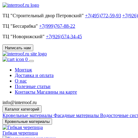
ТЦ "Строительный двор Петровский"
+7(495)772-59-93
+7(926
ТЦ "Бессарабка"
+7(999)767-88-22
ТЦ "Новорижский"
+7(926)574-34-45
Написать нам
0
Монтаж
Доставка и оплата
О нас
Полезные статьи
Контакты
Магазины на карте
info@interroof.ru
Каталог категорий
Кровельные материалы
Фасадные материалы
Водосточные си
Кровельные материалы
Гибкая черепица