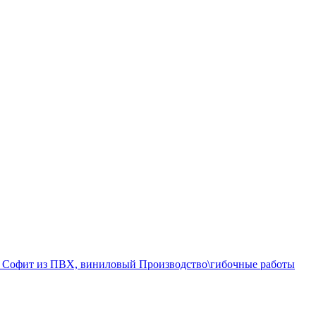
а
Софит из ПВХ, виниловый
Производство\гибочные работы