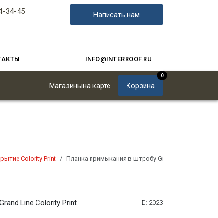
4-34-45
Написать нам
ТАКТЫ
INFO@INTERROOF.RU
0
Магазины
на карте
Корзина
рытие Colority Print
Планка примыкания в штробу Grand Line Colority Pr
and Line Colority Print
ID: 2023