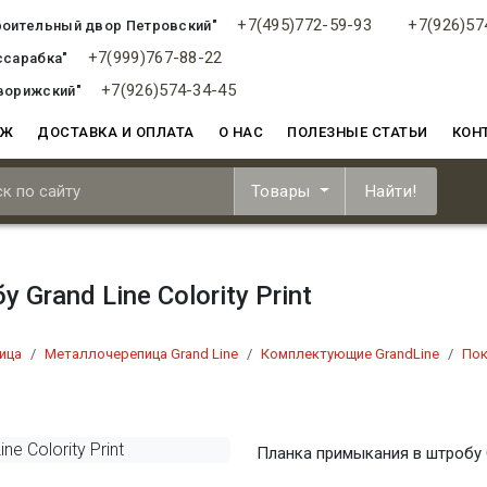
+7(495)772-59-93
+7(926)57
роительный двор Петровский"
+7(999)767-88-22
ссарабка"
+7(926)574-34-45
ворижский"
АЖ
ДОСТАВКА И ОПЛАТА
О НАС
ПОЛЕЗНЫЕ СТАТЬИ
КОН
Товары
Найти!
Grand Line Colority Print
ица
Металлочерепица Grand Line
Комплектующие GrandLine
Пок
Планка примыкания в штробу Gr