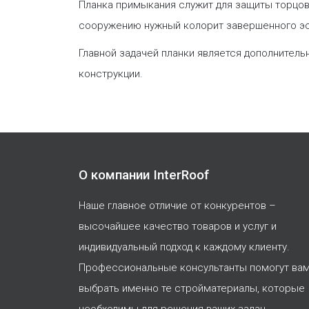
Планка примыкания служит для защиты торцов,
сооружению нужный колорит завершенного эс
Главной задачей планки является дополнител
конструкции.
О компании InterRoof
Наше главное отличие от конкурентов –
высочайшее качество товаров и услуг и
индивидуальный подход к каждому клиенту.
Профессиональные консультанты помогут ва
выбрать именно те стройматериалы, которые