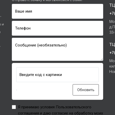
ТЦ
Ваше имя
+7
-
Мо
р и
д.
Телефон
и
33
ТЦ
Сообщение (необязательно)
7
+7
Мо
ки
Но
Введите код с картинки
Обновить
Я принимаю условия Пользовательского
соглашения и даю согласие на обработку моих