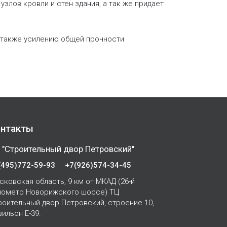
злов кровли и стен здания, а так же придает
а также усилению общей прочности
нтакты
 "Строительный двор Петровский"
(495)772-59-93
+7(926)574-34-45
сковская область, 9 км от МКАД (26-й
лометр Новорижского шоссе) ТЦ
роительный двор Петровский, строение 10,
вильон Е-39.