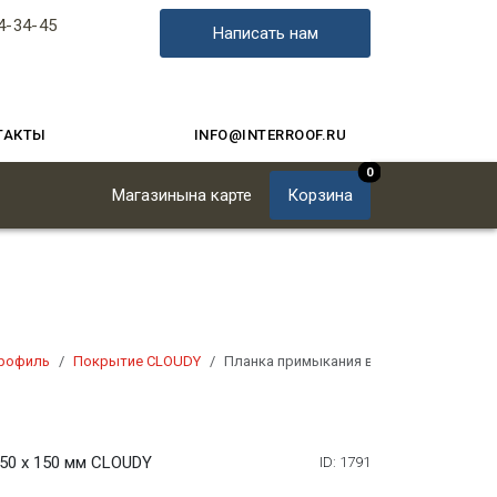
4-34-45
Написать нам
ТАКТЫ
INFO@INTERROOF.RU
0
Магазины
на карте
Корзина
рофиль
Покрытие CLOUDY
Планка примыкания верхняя 250 х 150 
50 х 150 мм CLOUDY
ID: 1791