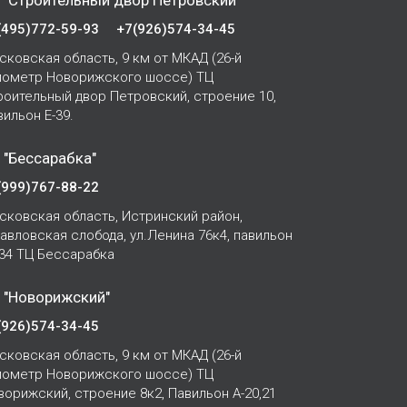
 "Строительный двор Петровский"
(495)772-59-93
+7(926)574-34-45
сковская область, 9 км от МКАД (26-й
лометр Новорижского шоссе) ТЦ
роительный двор Петровский, строение 10,
вильон Е-39.
 "Бессарабка"
(999)767-88-22
сковская область, Истринский район,
Павловская слобода, ул.Ленина 76к4, павильон
-34 ТЦ Бессарабка
 "Новорижский"
(926)574-34-45
сковская область, 9 км от МКАД (26-й
лометр Новорижского шоссе) ТЦ
ворижский, строение 8к2, Павильон А-20,21