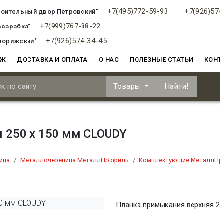
+7(495)772-59-93
+7(926)57
роительный двор Петровский"
+7(999)767-88-22
ссарабка"
+7(926)574-34-45
ворижский"
АЖ
ДОСТАВКА И ОПЛАТА
О НАС
ПОЛЕЗНЫЕ СТАТЬИ
КОН
Товары
Найти!
 250 х 150 мм CLOUDY
ица
Металлочерепица МеталлПрофиль
Комплектующие МеталлП
Планка примыкания верхняя 2