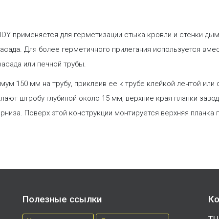
DY применяется для герметизации стыка кровли и стенки дым
асада. Для более герметичного прилегания используется вме
асада или печной трубы.
мум 150 мм на трубу, приклеив ее к трубе клейкой лентой ил
лают штробу глубиной около 15 мм, верхние края планки заво
арниза. Поверх этой конструкции монтируется верхняя планка
Полезные ссылки
Ко