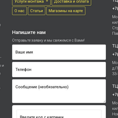
ТЦ
Услуги монтажа
Доставка и оплата
+7
О нас
Cтатьи
Магазины на карте
Мо
ки
м
Ст
Напишите нам
Па
Отправьте заявку и мы свяжемся с Вами!
ТЦ
Ваше имя
+7
-
Мо
р и
д.
Телефон
и
33
ТЦ
Сообщение (необязательно)
7
+7
Мо
ки
Но
Введите код с картинки