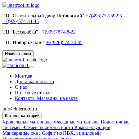
ТЦ "Строительный двор Петровский"
+7(495)772-59-93
+7(926)574-34-45
ТЦ "Бессарабка"
+7(999)767-88-22
ТЦ "Новорижский"
+7(926)574-34-45
Написать нам
0
Монтаж
Доставка и оплата
О нас
Полезные статьи
Контакты
Магазины на карте
info@interroof.ru
Каталог категорий
Кровельные материалы
Фасадные материалы
Водосточные
системы
Элементы безопасности
Комплектующие
Мансардные окна
Софит из ПВХ, виниловый
Производство\гибочные работы