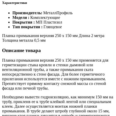
Характеристики
Производитель:
МеталлПрофиль
Модели :
Комплектующие
Покрытия :
МП Пластизол
Тип покрытия :
Глянцевое
Планка примыкания верхняя 250 х 150 мм Длина 2 метра
Толщина металла 0,5 мм
Описание товара
Планка примыкания верхняя 250 х 150 мм применяется для
герметизации стыка кровли и стенки дымовой или
вентиляционной трубы, а также примыкания ската
непосредственно к стене фасада. Для более герметичного
прилегания используется вместе с нижним примыканием.
Препятствует прямому контакту снежной массы со стеной
фасада или печной трубы.
Необходимо вывести гидроизоляцию, как минимум 150 мм на
трубу, приклеив ее к трубе клейкой лентой или специальным
клеем. Далее осуществляется монтаж нижней планки
примыкания. В трубе делают штробу глубиной около 15 мм,
верхние края планки заводятся в штробу и герметизируются.