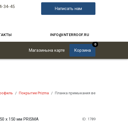
4-34-45
Написать нам
ТАКТЫ
INFO@INTERROOF.RU
0
Магазины
на карте
Корзина
рофиль
Покрытие Prizma
Планка примыкания верхняя 250 х 150 м
50 х 150 мм PRISMA
ID: 1789