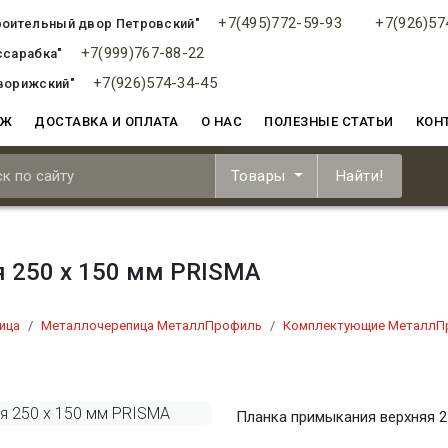
+7(495)772-59-93
+7(926)57
роительный двор Петровский"
+7(999)767-88-22
ссарабка"
+7(926)574-34-45
ворижский"
АЖ
ДОСТАВКА И ОПЛАТА
О НАС
ПОЛЕЗНЫЕ СТАТЬИ
КОН
Товары
Найти!
 250 х 150 мм PRISMA
ица
Металлочерепица МеталлПрофиль
Комплектующие МеталлП
Планка примыкания верхняя 2