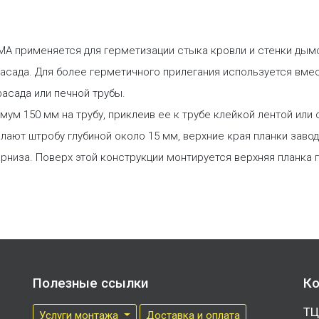
MA применяется для герметизации стыка кровли и стенки дымо
асада. Для более герметичного прилегания используется вме
асада или печной трубы.
мум 150 мм на трубу, приклеив ее к трубе клейкой лентой ил
лают штробу глубиной около 15 мм, верхние края планки заво
арниза. Поверх этой конструкции монтируется верхняя планка
Полезные ссылки
Ко
ТЦ
Услуги монтажа
Доставка и оплата