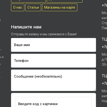
+7
О нас
Cтатьи
Магазины на карте
Мо
ки
м
Ст
Напишите нам
Па
Отправьте заявку и мы свяжемся с Вами!
ТЦ
Ваше имя
+7
-
Мо
р и
д.
Телефон
и
33
ТЦ
Сообщение (необязательно)
7
+7
Мо
ки
Но
Введите код с картинки