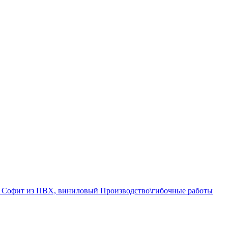
а
Софит из ПВХ, виниловый
Производство\гибочные работы