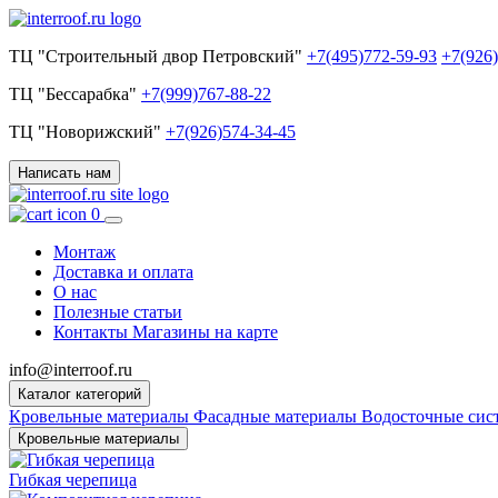
ТЦ "Строительный двор Петровский"
+7(495)772-59-93
+7(926
ТЦ "Бессарабка"
+7(999)767-88-22
ТЦ "Новорижский"
+7(926)574-34-45
Написать нам
0
Монтаж
Доставка и оплата
О нас
Полезные статьи
Контакты
Магазины на карте
info@interroof.ru
Каталог категорий
Кровельные материалы
Фасадные материалы
Водосточные си
Кровельные материалы
Гибкая черепица