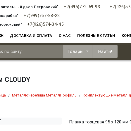
+7(495)772-59-93
+7(926)57
роительный двор Петровский"
+7(999)767-88-22
ссарабка"
+7(926)574-34-45
ворижский"
АЖ
ДОСТАВКА И ОПЛАТА
О НАС
ПОЛЕЗНЫЕ СТАТЬИ
КОН
Товары
Найти!
мм CLOUDY
ица
Металлочерепица МеталлПрофиль
Комплектующие МеталлП
Планка торцевая 95 х 120 мм