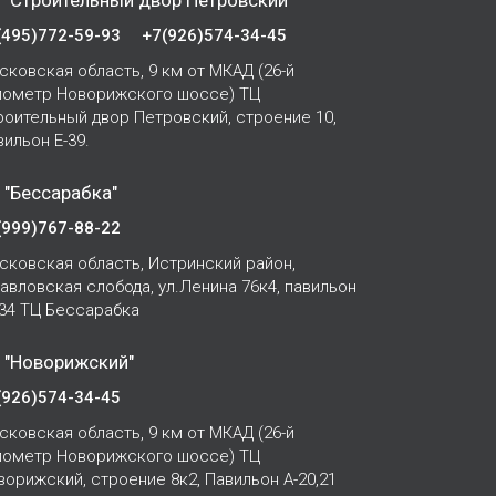
 "Строительный двор Петровский"
(495)772-59-93
+7(926)574-34-45
сковская область, 9 км от МКАД (26-й
лометр Новорижского шоссе) ТЦ
роительный двор Петровский, строение 10,
вильон Е-39.
 "Бессарабка"
(999)767-88-22
сковская область, Истринский район,
Павловская слобода, ул.Ленина 76к4, павильон
-34 ТЦ Бессарабка
 "Новорижский"
(926)574-34-45
сковская область, 9 км от МКАД (26-й
лометр Новорижского шоссе) ТЦ
ворижский, строение 8к2, Павильон А-20,21