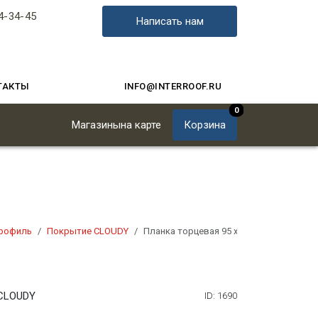
4-34-45
Написать нам
ТАКТЫ
INFO@INTERROOF.RU
0
Магазины
на карте
Корзина
рофиль
Покрытие CLOUDY
Планка торцевая 95 х 120 мм CLOUDY
 CLOUDY
ID: 1690