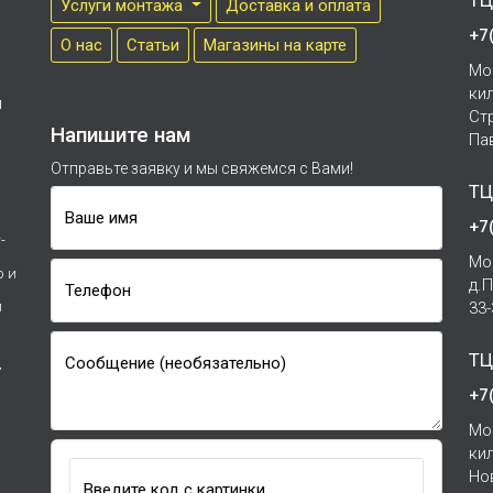
ТЦ
Услуги монтажа
Доставка и оплата
+7
О нас
Cтатьи
Магазины на карте
Мо
ки
м
Ст
Напишите нам
Па
Отправьте заявку и мы свяжемся с Вами!
ТЦ
Ваше имя
+7
-
Мо
р и
д.
Телефон
и
33
ТЦ
Сообщение (необязательно)
7
+7
Мо
ки
Но
Введите код с картинки